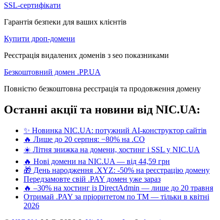
SSL-сертифікати
Гарантія безпеки для ваших клієнтів
Купити дроп-домени
Реєстрація видалених доменів з seo показниками
Безкоштовний домен .PP.UA
Повністю безкоштовна реєстрація та продовження домену
Останні акції та новини від NIC.UA:
✨ Новинка NIC.UA: потужний AI-конструктор сайтів
🔥 Лише до 20 серпня: −80% на .CO
☀️ Літня знижка на домени, хостинг і SSL у NIC.UA
🔥 Нові домени на NIC.UA — від 44,59 грн
🎁 День народження .XYZ: -50% на реєстрацію домену
Передзамовте свій .PAY домен уже зараз
🔥 –30% на хостинг із DirectAdmin — лише до 20 травня
Отримай .PAY за пріоритетом по ТМ — тільки в квітні
2026