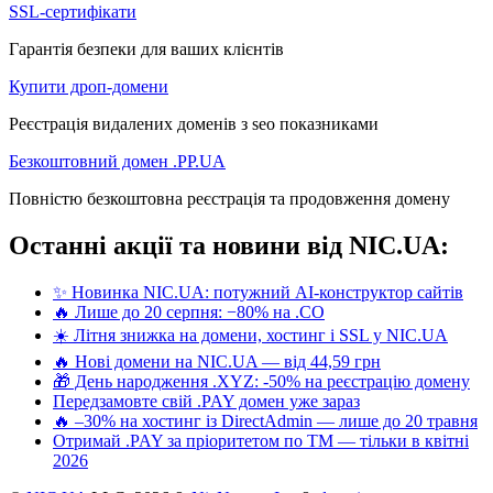
SSL-сертифікати
Гарантія безпеки для ваших клієнтів
Купити дроп-домени
Реєстрація видалених доменів з seo показниками
Безкоштовний домен .PP.UA
Повністю безкоштовна реєстрація та продовження домену
Останні акції та новини від NIC.UA:
✨ Новинка NIC.UA: потужний AI-конструктор сайтів
🔥 Лише до 20 серпня: −80% на .CO
☀️ Літня знижка на домени, хостинг і SSL у NIC.UA
🔥 Нові домени на NIC.UA — від 44,59 грн
🎁 День народження .XYZ: -50% на реєстрацію домену
Передзамовте свій .PAY домен уже зараз
🔥 –30% на хостинг із DirectAdmin — лише до 20 травня
Отримай .PAY за пріоритетом по ТМ — тільки в квітні
2026